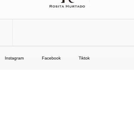
Instagram
Facebook
Tiktok