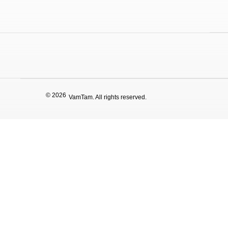
© 2026
VamTam. All rights reserved.