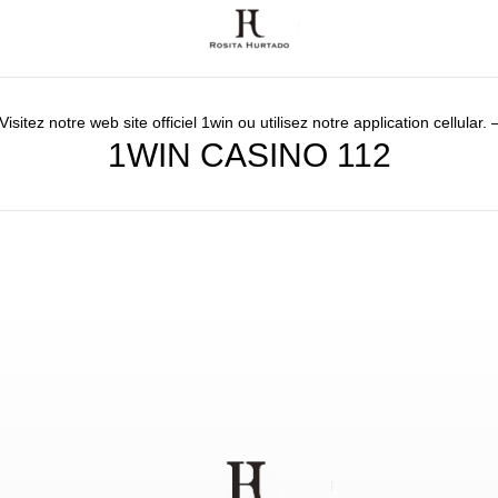
Visitez notre web site officiel 1win ou utilisez notre application cellular. 
1WIN CASINO 112